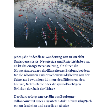
Jedes Jahr findet diese Wanderung von
28 km
zieht
Ruderbegeisterte, Neugierige und Paris-Liebhaber an.
Es ist das
einzige Veranstaltung, die durch die
Hauptstadt rudern darf
Ein seltenes Erlebnis, bei dem
Sie die schönsten Pariser Sehenswürdigkeiten von der
Seine aus bewundern können: den Eiffelturm, den
Louvre, Notre-Dame oder die symbolträchtigen
Brücken der Stadt der Lichter.
Der Start erfolgt um
7.15 Uhr aus Boulogne-
Billancourt
mit einer erwarteten Ankunft um
11h15
Nach
einem festlichen und geselligen Abstieg