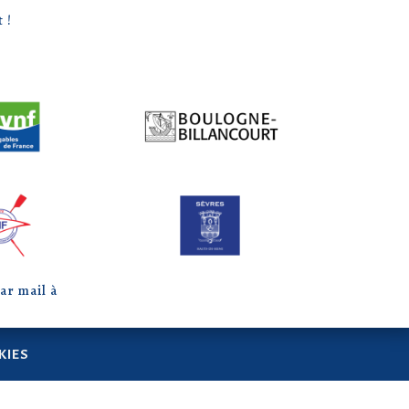
 !
ar mail à
KIES