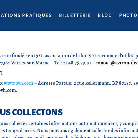
ATIONS PRATIQUES
BILLETTERIE
BLOG
PHOTO
viron fondée en 1921, association de la loi 1901 reconnue d’utilité p
77360 Vaires-sur-Marne – Tel: 01.48.75.79.10 –
contact@aviron-iled
FI
b:
www.ovh.com
– Adresse Postale:
2 rue kellermann, BP 80157, 5
ovh.com.
US COLLECTONS
vons collecter certaines informations automatiquement, y compris 
et les temps d’accès. Nous pouvons également collecter des informa
 nom, adresse e-mail, numéro de téléphone, etc., lorsque vous re