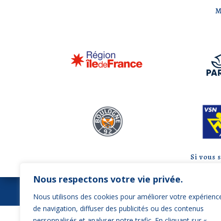
M
Si vous 
Nous respectons votre vie privée.
NOU
Nous utilisons des cookies pour améliorer votre expérienc
de navigation, diffuser des publicités ou des contenus
Ligue Île-de-France d'Aviron
personnalisés et analyser notre trafic. En cliquant sur «